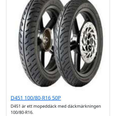
D451 100/80-R16 50P
D451 är ett mopeddäck med däckmärkningen
100/80-R16.