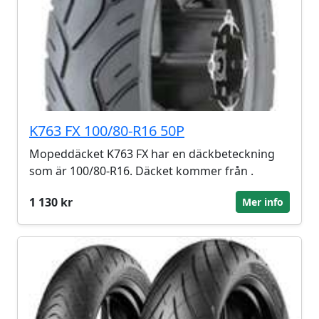
K763 FX 100/80-R16 50P
Mopeddäcket K763 FX har en däckbeteckning
som är 100/80-R16. Däcket kommer från .
1 130 kr
Mer info