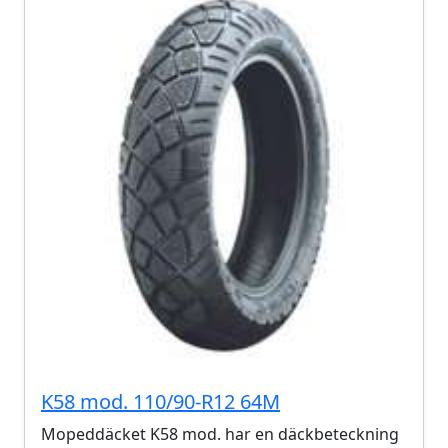
K58 mod. 110/90-R12 64M
Mopeddäcket K58 mod. har en däckbeteckning