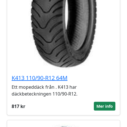
K413 110/90-R12 64M
Ett mopeddäck från . K413 har
däckbeteckningen 110/90-R12.
817 kr
Mer info