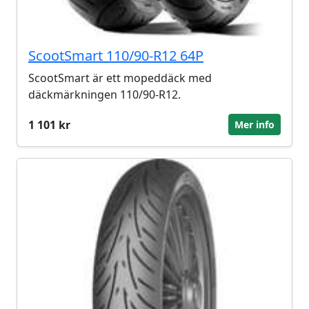
ScootSmart 110/90-R12 64P
ScootSmart är ett mopeddäck med
däckmärkningen 110/90-R12.
1 101 kr
Mer info