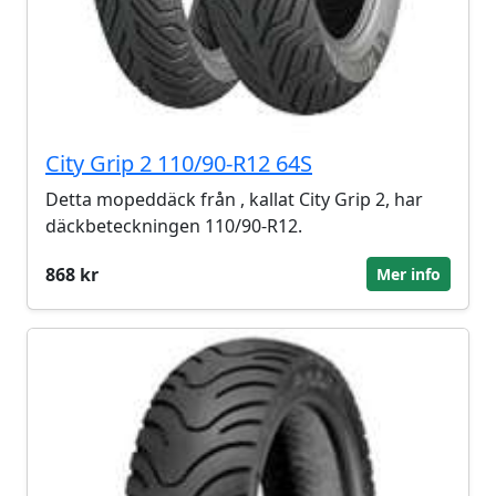
City Grip 2 110/90-R12 64S
Detta mopeddäck från , kallat City Grip 2, har
däckbeteckningen 110/90-R12.
868 kr
Mer info