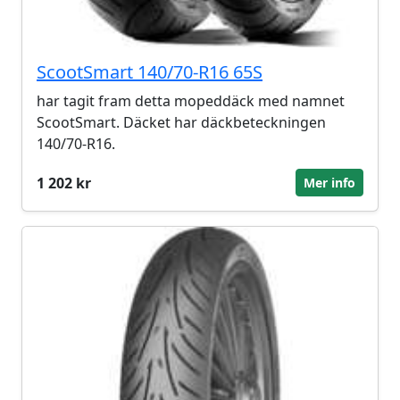
ScootSmart 140/70-R16 65S
har tagit fram detta mopeddäck med namnet
ScootSmart. Däcket har däckbeteckningen
140/70-R16.
1 202 kr
Mer info