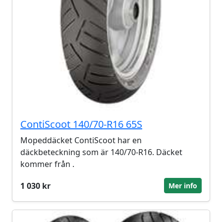
ContiScoot 140/70-R16 65S
Mopeddäcket ContiScoot har en
däckbeteckning som är 140/70-R16. Däcket
kommer från .
1 030 kr
Mer info