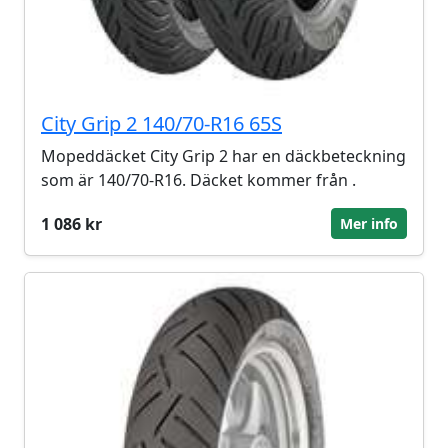
City Grip 2 140/70-R16 65S
Mopeddäcket City Grip 2 har en däckbeteckning
som är 140/70-R16. Däcket kommer från .
1 086 kr
Mer info