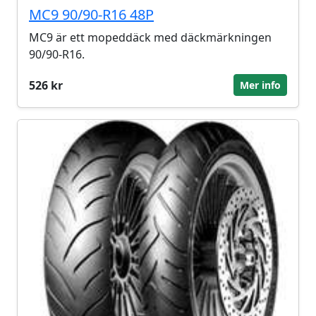
MC9 90/90-R16 48P
MC9 är ett mopeddäck med däckmärkningen
90/90-R16.
526 kr
Mer info