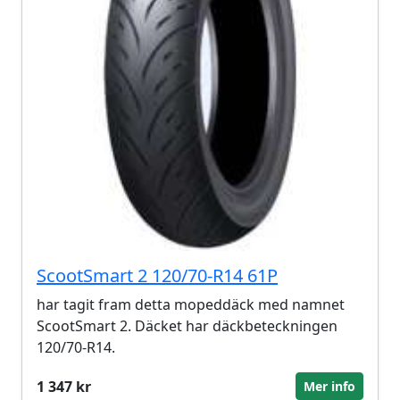
ScootSmart 2 120/70-R14 61P
har tagit fram detta mopeddäck med namnet
ScootSmart 2. Däcket har däckbeteckningen
120/70-R14.
1 347 kr
Mer info