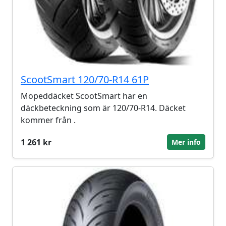
ScootSmart 120/70-R14 61P
Mopeddäcket ScootSmart har en
däckbeteckning som är 120/70-R14. Däcket
kommer från .
1 261 kr
Mer info