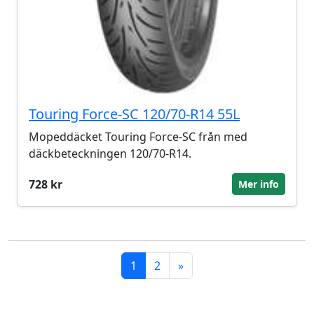
Touring Force-SC 120/70-R14 55L
Mopeddäcket Touring Force-SC från med
däckbeteckningen 120/70-R14.
728 kr
Mer info
1
2
»