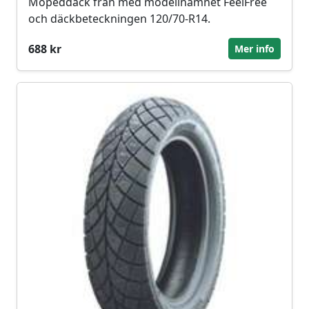
Mopeddäck från med modellnamnet FeelFree
och däckbeteckningen 120/70-R14.
688 kr
Mer info