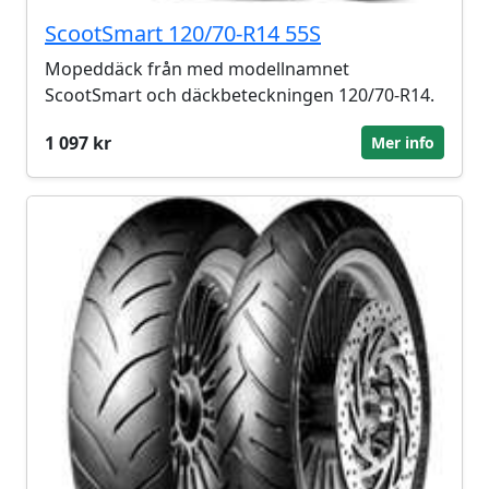
ScootSmart 120/70-R14 55S
Mopeddäck från med modellnamnet
ScootSmart och däckbeteckningen 120/70-R14.
1 097 kr
Mer info