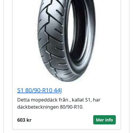
S1 80/90-R10 44J
Detta mopeddäck från , kallat S1, har
däckbeteckningen 80/90-R10.
603 kr
Mer info