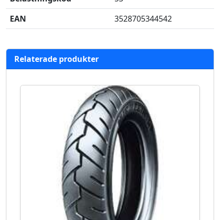
EAN
3528705344542
Relaterade produkter